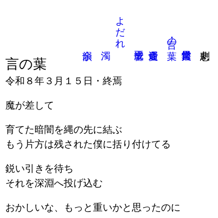
よだれ
言の葉
言の葉
令和８年３月１５日・終焉
魔が差して
育てた暗闇を縄の先に結ぶ
もう片方は残された僕に括り付けてる
鋭い引きを待ち
それを深淵へ投げ込む
おかしいな、もっと重いかと思ったのに