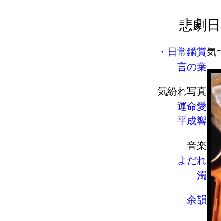
悲劇
日
日常鑑賞
気
言の葉
気紛れ写真
運命愛
平成響
音楽
よだれ
濁
余韻