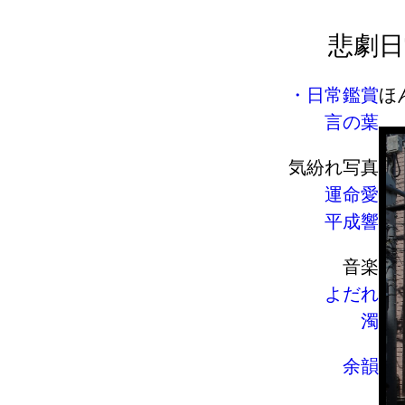
悲劇
日
日常鑑賞
ほ
言の葉
気紛れ写真
運命愛
平成響
音楽
よだれ
濁
余韻