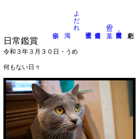
よだれ
言の葉
日常鑑賞
令和３年３月３０日・うめ
何もない日々