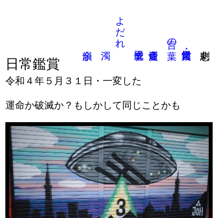
よだれ
言の葉
日常鑑賞
令和４年５月３１日・一変した
運命か破滅か？もしかして同じことかも