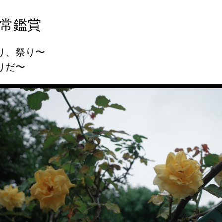
常鑑賞
り、祭り〜
りだ〜