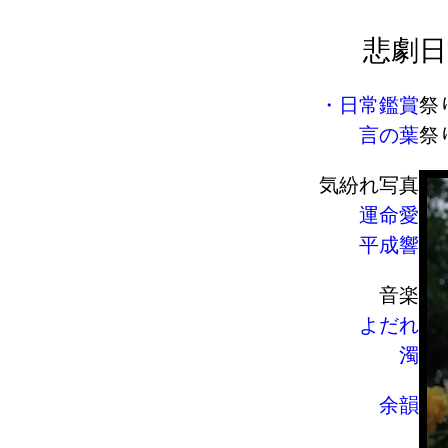
悲劇
日
日常鑑賞
祭
言の葉
祭
気紛れ写真
運命愛
平成響
音楽
よだれ
濁
余韻