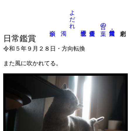
よだれ
言の葉
日常鑑賞
令和５年９月２８日・方向転換
また風に吹かれてる。