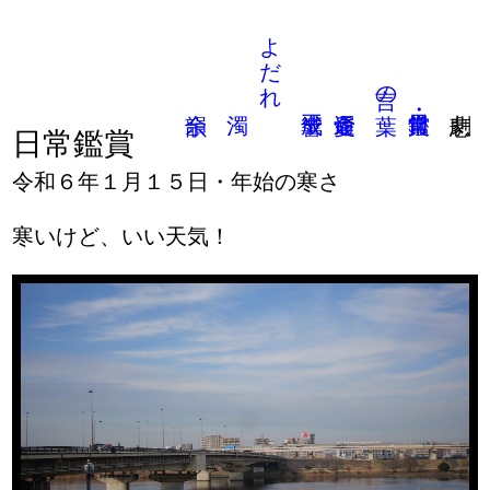
よだれ
言の葉
日常鑑賞
令和６年１月１５日・年始の寒さ
寒いけど、いい天気！