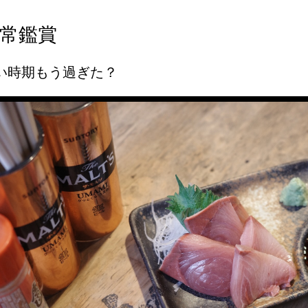
常鑑賞
い時期もう過ぎた？