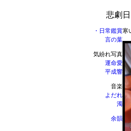
悲劇
日
日常鑑賞
寒
言の葉
気紛れ写真
運命愛
平成響
音楽
よだれ
濁
余韻