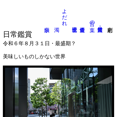
よだれ
言の葉
日常鑑賞
令和６年８月３１日・最盛期？
美味しいものしかない世界