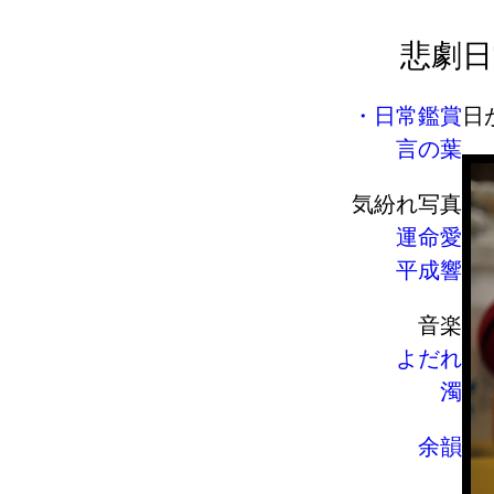
悲劇
日
日常鑑賞
日
言の葉
気紛れ写真
運命愛
平成響
音楽
よだれ
濁
余韻