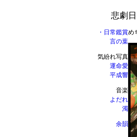
悲劇
日
日常鑑賞
め
言の葉
気紛れ写真
運命愛
平成響
音楽
よだれ
濁
余韻