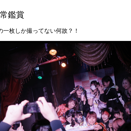
常鑑賞
の一枚しか撮ってない何故？！