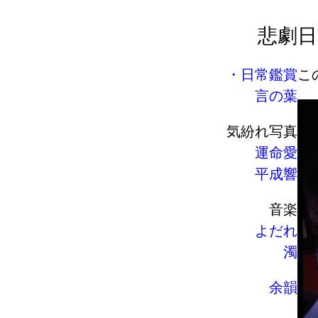
悲劇
日
日常鑑賞
こ
言の葉
気紛れ写真
運命愛
平成響
音楽
よだれ
濁
余韻