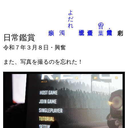
よだれ
言の葉
日常鑑賞
令和７年３月８日・興奮
また、写真を撮るのを忘れた！