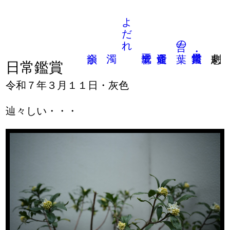
よだれ
言の葉
日常鑑賞
令和７年３月１１日・灰色
辿々しい・・・