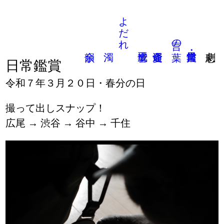
よだれ
言の葉
日常鑑賞
令和７年３月２０日・春分の日
撮って出しスナップ！
広尾 → 渋谷 → 谷中 → 千住