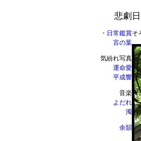
悲劇
日
日常鑑賞
そ
言の葉
気紛れ写真
運命愛
平成響
音楽
よだれ
濁
余韻