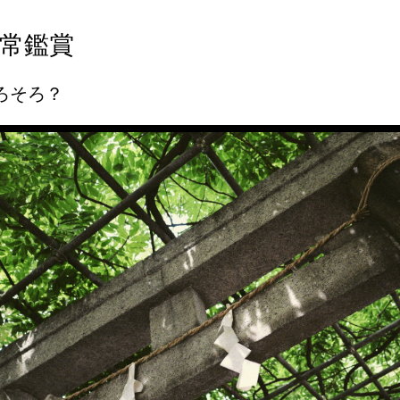
常鑑賞
ろそろ？