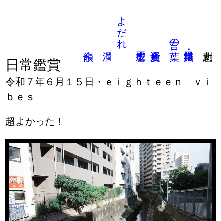
よだれ
言の葉
日常鑑賞
令和７年６月１５日・ｅｉｇｈｔｅｅｎ ｖｉ
ｂｅｓ
超よかった！