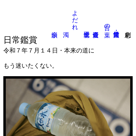
よだれ
言の葉
日常鑑賞
令和７年７月１４日・本来の道に
もう迷いたくない。