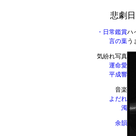
悲劇
日
日常鑑賞
ハ
言の葉
う
気紛れ写真
運命愛
平成響
音楽
よだれ
濁
余韻