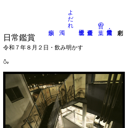
よだれ
言の葉
日常鑑賞
令和７年８月２日・飲み明かす
🍶