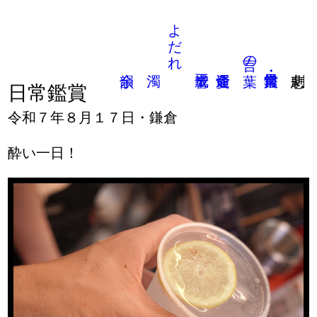
よだれ
言の葉
日常鑑賞
令和７年８月１７日・鎌倉
酔い一日！