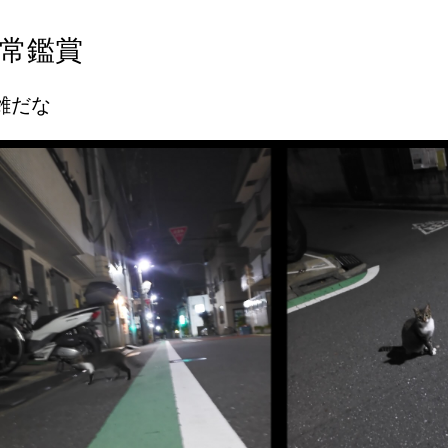
常鑑賞
雑だな