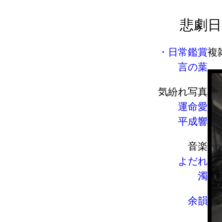
悲劇
日
日常鑑賞
複
言の葉
気紛れ写真
運命愛
平成響
音楽
よだれ
濁
余韻