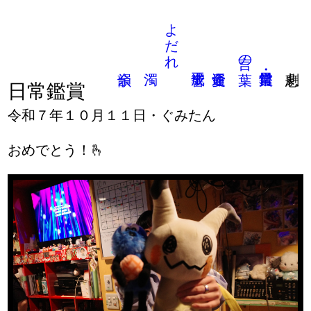
よだれ
言の葉
日常鑑賞
令和７年１０月１１日・ぐみたん
おめでとう！🫰