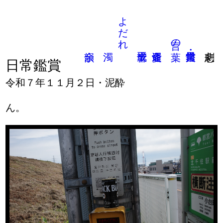
よだれ
言の葉
日常鑑賞
令和７年１１月２日・泥酔
ん。