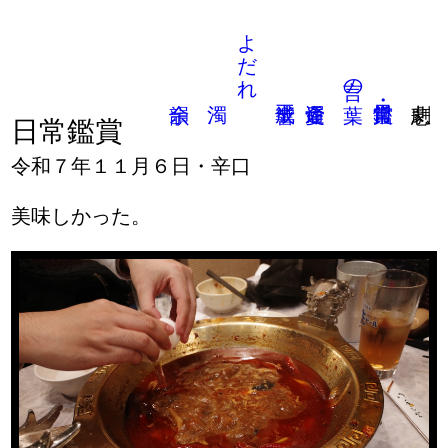
よだれ
言の葉
日常鑑賞
令和７年１１月６日・辛口
美味しかった。