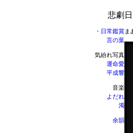
悲劇
日
日常鑑賞
ま
言の葉
気紛れ写真
運命愛
平成響
音楽
よだれ
濁
余韻