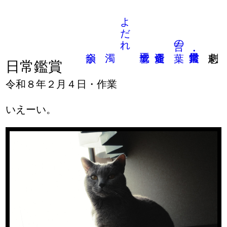
よだれ
言の葉
日常鑑賞
令和８年２月４日・作業
いえーい。