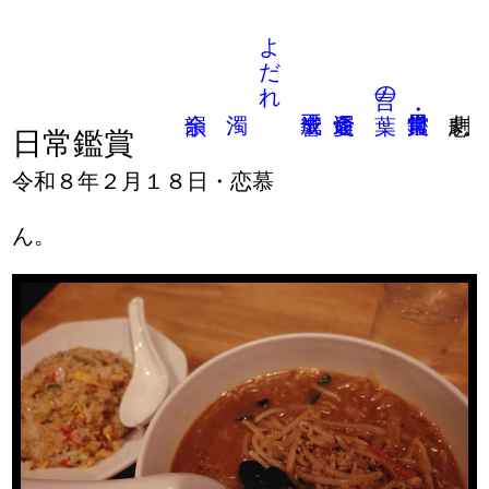
よだれ
言の葉
日常鑑賞
令和８年２月１８日・恋慕
ん。