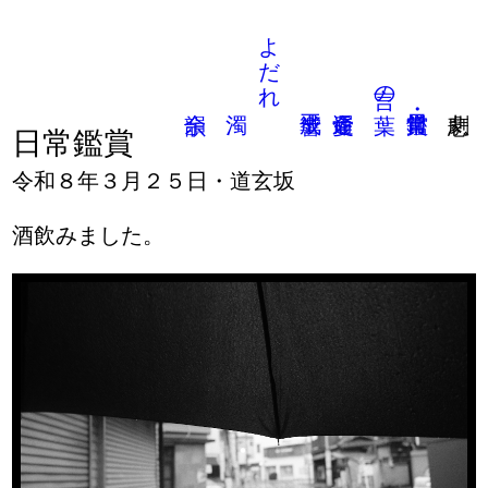
よだれ
言の葉
日常鑑賞
令和８年３月２５日・道玄坂
酒飲みました。