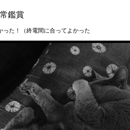
常鑑賞
かった！（終電間に合ってよかった