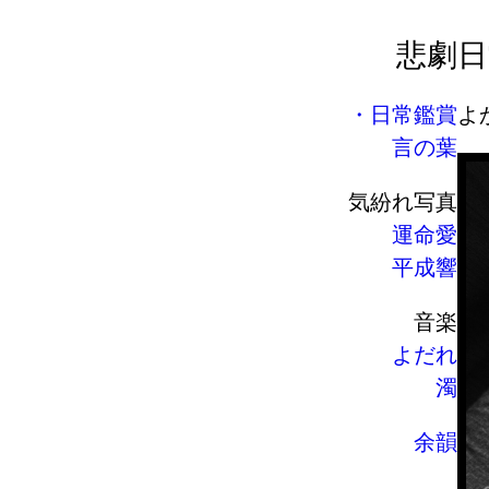
悲劇
日
日常鑑賞
よ
言の葉
気紛れ写真
運命愛
平成響
音楽
よだれ
濁
余韻