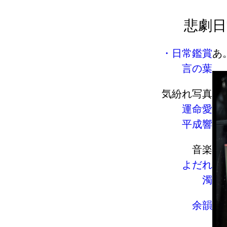
悲劇
日
日常鑑賞
あ
言の葉
気紛れ写真
運命愛
平成響
音楽
よだれ
濁
余韻