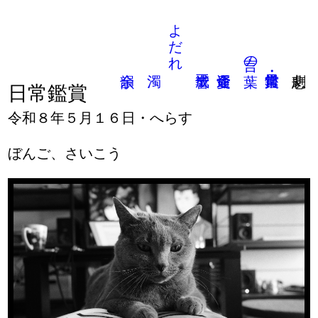
よだれ
言の葉
日常鑑賞
令和８年５月１６日・へらす
ぼんご、さいこう