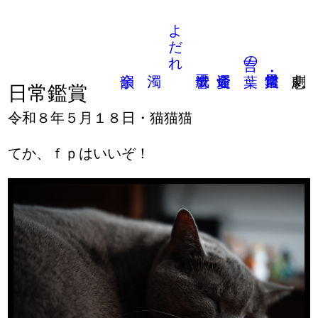
よだれ
言の葉
日常鑑賞
令和８年５月１８日・猫猫猫
てか、ｆｐはいいぞ！