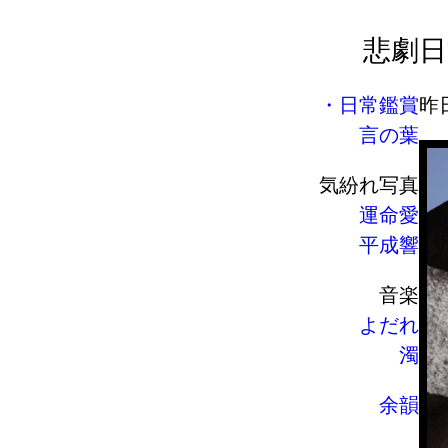
悲劇
日
日常鑑賞
昨
言の葉
気紛れ写真
運命愛
平成響
音楽
よだれ
濁
余韻