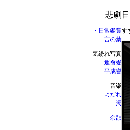
悲劇
日
日常鑑賞
す
言の葉
気紛れ写真
運命愛
平成響
音楽
よだれ
濁
余韻