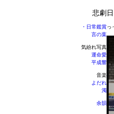
悲劇
日
日常鑑賞
っ
言の葉
気紛れ写真
運命愛
平成響
音楽
よだれ
濁
余韻