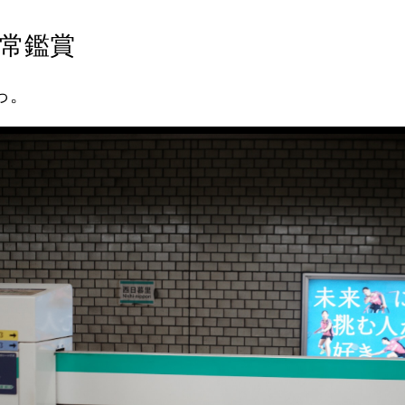
常鑑賞
っ。